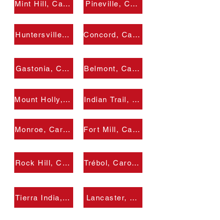
Mint Hill, Carolina del Norte
Pineville, Carolina del Norte, EE.
Huntersville, Carolina del Norte
Concord, Carolina del Norte
Gastonia, Carolina del Norte
Belmont, Carolina del Norte, EE. 
Mount Holly, Carolina del Norte
Indian Trail, Carolina del Norte, E
Monroe, Carolina del Norte, EE.UU.
Fort Mill, Carolina del Sur, EE.UU.
Rock Hill, Carolina del Sur, EE.UU.
Trébol, Carolina del Sur
Tierra India, Carolina del Sur
Lancaster, Carolina del Sur