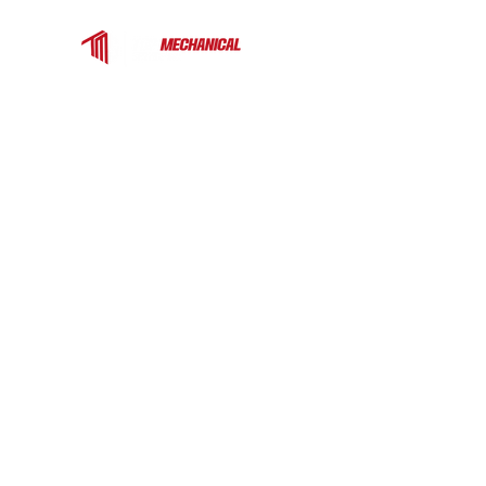
Top Mechanical Service is a trusted HVAC
contractor serving Charlotte, Fort Mill, and the
surrounding Carolinas. We provide expert
heating, cooling, and ventilation services for
homes and businesses — from rooftop units
to heat pumps and ductless systems.
COMPANY
EXPLORE MORE
Commercial
Home
About
Rooftop Unit
Projects
Commercial Makeup
Air Unit
Commercial Water-
Cooled HVAC
Systems